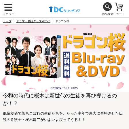
メニュー
商品検索
カート
トップ
ドラマ・番組グッズ＆DVD
ドラゴン桜
令和の時代に桜木は新世代の生徒を再び導けるの
か！？
低偏差値で落ちこぼれの生徒たちを、たった半年で東大に合格させた伝
説の弁護士・桜木建二がいよいよ戻ってくる！！