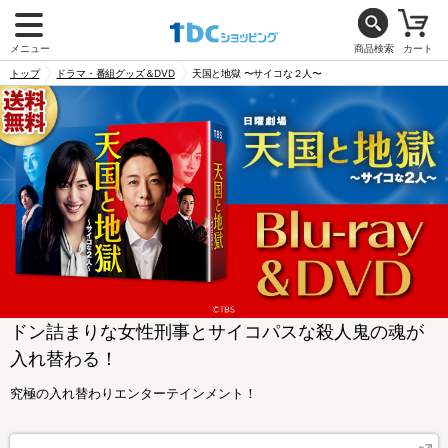
メニュー
商品検索
カート
トップ
ドラマ・番組グッズ＆DVD
天国と地獄 〜サイコな２人〜
ドン詰まりな女性刑事とサイコパスな殺人鬼の魂が
入れ替わる！
究極の入れ替わりエンターテインメント！