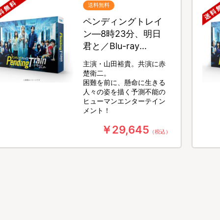
送料無料
ペンディングトレイ
ン―8時23分、明日
君と／Blu-ray
BOX（送料無料・4枚
主演・山田裕貴。共演に赤
組）
楚衛二。
困難を前に、懸命に生きる
人々の姿を描く予測不能の
ヒューマンエンターテイン
メント！
￥29,645
（税込）