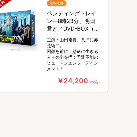
送料無料
ペンディングトレイ
ン―8時23分、明日
君と／DVD-BOX（送
料無料・6枚組）
主演・山田裕貴。共演に赤
楚衛二。
困難を前に、懸命に生きる
人々の姿を描く予測不能の
ヒューマンエンターテイン
メント！
￥24,200
（税込）