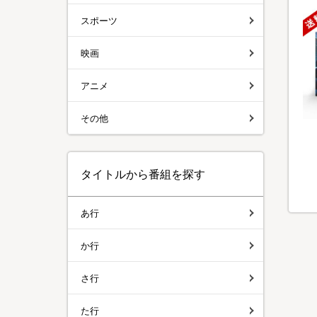
スポーツ
映画
アニメ
その他
タイトルから番組を探す
あ行
か行
さ行
た行