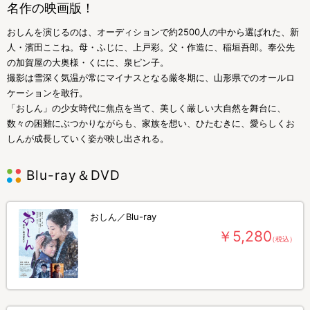
名作の映画版！
おしんを演じるのは、オーディションで約2500人の中から選ばれた、新
人・濱田ここね。母・ふじに、上戸彩。父・作造に、稲垣吾郎。奉公先
の加賀屋の大奥様・くにに、泉ピン子。
撮影は雪深く気温が常にマイナスとなる厳冬期に、山形県でのオールロ
ケーションを敢行。
「おしん」の少女時代に焦点を当て、美しく厳しい大自然を舞台に、
数々の困難にぶつかりながらも、家族を想い、ひたむきに、愛らしくお
しんが成長していく姿が映し出される。
Blu-ray＆DVD
おしん／Blu-ray
￥5,280
（税込）