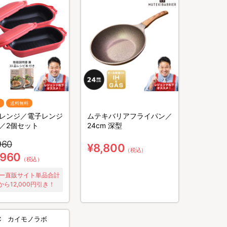
送料無料
レンジ／電子レンジ
ムテキバリアフライパン／
／2個セット
24cm 深型
960
¥8,800
（税込）
,960
（税込）
ー直販サイト単品合計
から12,000円引き！
BC カイモノラボ