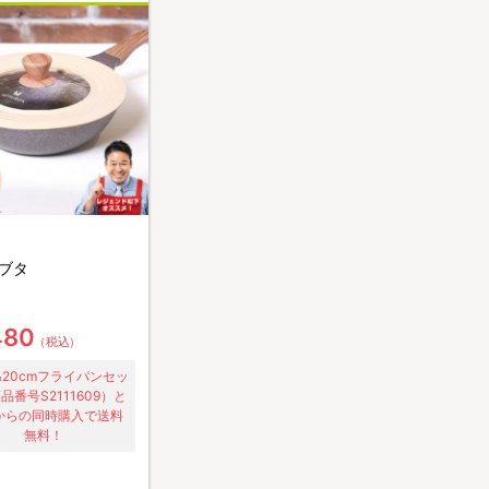
ブタ
480
（税込）
m&20cmフライパンセッ
品番号S2111609）と
Bからの同時購入で送料
無料！