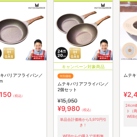
キバリアフライパン／
ムテキ
特別価格
m
ムテキバリアフライパン／
2個セット
,150
¥2,
（税込）
¥15,950
24c
¥9,980
（税込）
ト（商
WE
単品合計価格から5,970円引
き！
WEBからの購入で送料無