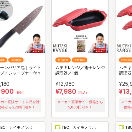
価格
送料無料
特別価格
送料無料
特別価格
ーンバリア包丁ライト
ムテキレンジ／電子レンジ
ムテキ
プ／シャープナー付き
調理器／1個
調理器
,180
¥12,980
¥25,
,900
¥7,980
¥13
（税込）
（税込）
ーカー直販サイト単品合計
メーカー直販サイト価格から
メーカ
価格から5,280円引き！
5,000円引き！
価格
TBC カイモノラボ
TBC カイモノラボ
T