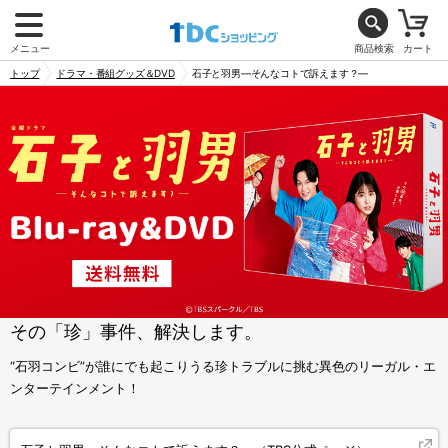
メニュー
商品検索
カート
トップ
ドラマ・番組グッズ＆DVD
石子と羽男―そんなコトで訴えます？―
その「珍」事件、解決します。
“石羽コンビ”が誰にでも起こりうる珍トラブルに挑む異色のリーガル・エ
ンターテインメント！