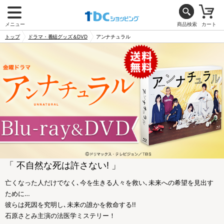
メニュー
商品検索
カート
トップ
ドラマ・番組グッズ＆DVD
アンナチュラル
「 不自然な死は許さない! 」
亡くなった人だけでなく､今を生きる人々を救い､未来への希望を見出す
ために…
彼らは死因を究明し､未来の誰かを救命する!!
石原さとみ主演の法医学ミステリー！