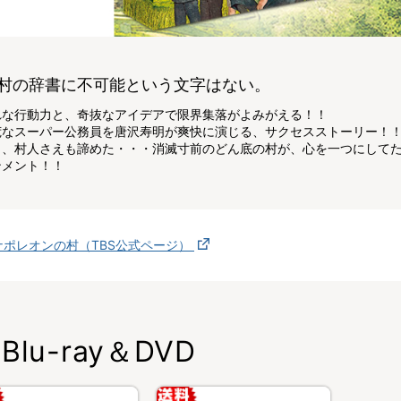
村の辞書に不可能という文字はない。
れな行動力と、奇抜なアイデアで限界集落がよみがえる！！
荒なスーパー公務員を唐沢寿明が爽快に演じる、サクセスストーリー！
も、村人さえも諦めた・・・消滅寸前のどん底の村が、心を一つにして
ンメント！！
ナポレオンの村（TBS公式ページ）
Blu-ray＆DVD