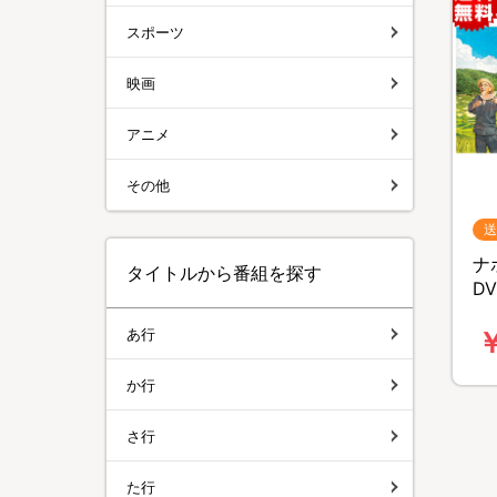
スポーツ
映画
アニメ
その他
送
ナ
タイトルから番組を探す
D
料
あ行
￥
か行
さ行
た行