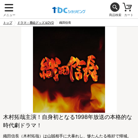
メニュー
商品検索
カート
トップ
ドラマ・番組グッズ＆DVD
織田信長
木村拓哉主演！自身初となる1998年放送の本格的な
時代劇ドラマ！
織田信長（木村拓哉）は山賊相手に大暴れし、惨たんたる格好で帰城。