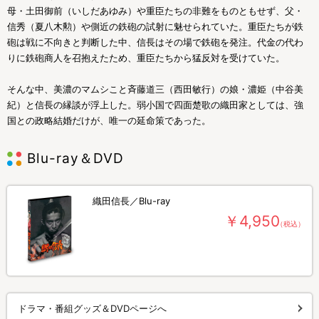
母・土田御前（いしだあゆみ）や重臣たちの非難をものともせず、父・
信秀（夏八木勲）や側近の鉄砲の試射に魅せられていた。重臣たちが鉄
砲は戦に不向きと判断した中、信長はその場で鉄砲を発注。代金の代わ
りに鉄砲商人を召抱えたため、重臣たちから猛反対を受けていた。
そんな中、美濃のマムシこと斉藤道三（西田敏行）の娘・濃姫（中谷美
紀）と信長の縁談が浮上した。弱小国で四面楚歌の織田家としては、強
国との政略結婚だけが、唯一の延命策であった。
Blu-ray＆DVD
織田信長／Blu-ray
￥4,950
（税込）
ドラマ・番組グッズ＆DVDページへ