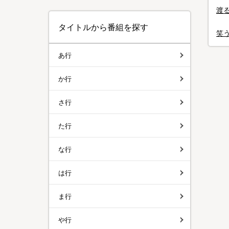
渡
タイトルから番組を探す
笑
あ行
か行
さ行
た行
な行
は行
ま行
や行