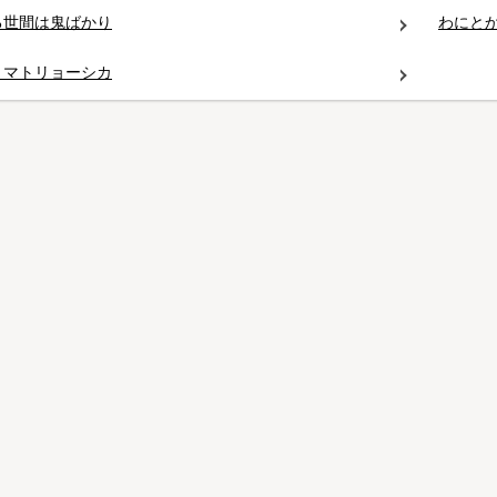
る世間は鬼ばかり
わにと
うマトリョーシカ