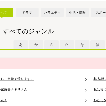
すべて
ドラマ
バラエティ
生活・情報
スポー
すべてのジャンル
あ
か
さ
た
な
は
たし、定時で帰ります。
私 結
の家政夫ナギサさん
私は貝に
も花！
わたし