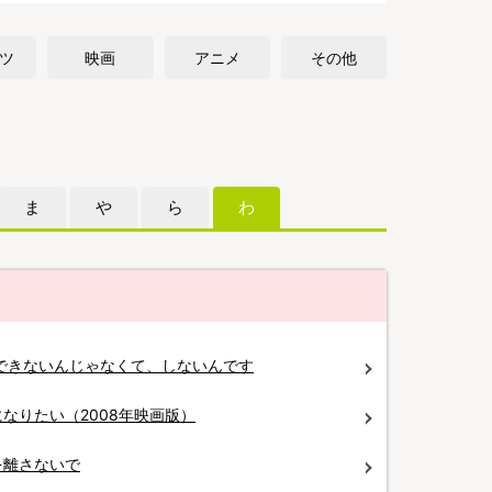
ツ
映画
アニメ
その他
ま
や
ら
わ
婚できないんじゃなくて、しないんです
なりたい（2008年映画版）
を離さないで