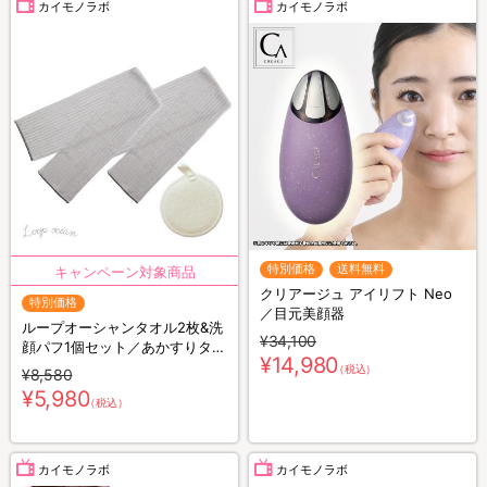
カイモノラボ
カイモノラボ
特別価格
送料無料
クリアージュ アイリフト Neo
特別価格
／目元美顔器
ループオーシャンタオル2枚&洗
¥34,100
顔パフ1個セット／あかすりタオ
¥14,980
ル
（税込）
¥8,580
¥5,980
（税込）
カイモノラボ
カイモノラボ