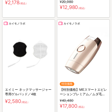
¥2,178
¥20,980
（税込）
¥12,980
（税込）
カイモノラボ
カイモノラボ
特別価格
エイミー ネックマッサージャー
【特別価格】MEスマートエピレ
専用ゲルパッド／4枚
ーションプレミアム／ムダ毛ケ
アアイテム
¥2,580
¥40,480
（税込）
¥17,800
（税込）