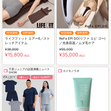
特別価格
送料無料
特別価格
送料無料
ライフフィット エアー6／スト
ReFa EPI GO(リファ エピ ゴー)
レッチアイテム
／光美容器／ムダ毛ケア
¥36,800
¥55,000
¥15,800
¥35,000
（税込）
（税込）
千原ジュニアの話題沸騰ニュース
カイモノラボ
SHOW