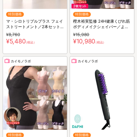
特別価格
特別価格
マ・シロトリプルプラス フェイ
樫木裕実監修 24H健康くびれ筋
ストリートメント／2本セット
ボディメイクシェイパー／より
(ミニマ・シロトリプルプラス
どり2枚セット／補整キャミソ
¥8,760
¥15,980
20g付き)
ール／1枚4役
¥5,480
¥10,980
（税込）
（税込）
カイモノラボ
カイモノラボ
特別価格
特別価格