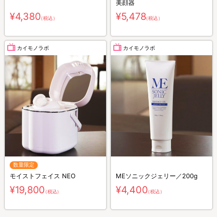
美顔器
¥4,380
¥5,478
（税込）
（税込）
カイモノラボ
カイモノラボ
数量限定
モイストフェイス NEO
MEソニックジェリー／200g
¥19,800
¥4,400
（税込）
（税込）