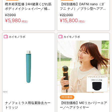
樫木裕実監修 24H健康くびれ筋
【特別価格】DAFNI nano（ダ
ボディメイクシェイパー／補整
フニ ナノ）／ブラシ型ヘアアイ
キャミソール／1枚4役
ロン
¥7,990
¥22,000
¥5,980
¥15,800
（税込）
（税込）
カイモノラボ
カイモノラボ
特別価格
ナノフェミラス用塩素除去カー
【特別価格】MEリカバリーエア
トリッジ
ー／ヘアドライヤー