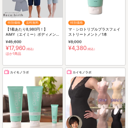
特別価格
送料無料
特別価格
【1着あたり8,980円！】
マ・シロトリプルプラスフェイ
AiMY（エイミー）ボディメンテ
ストリートメント／1本
ナンスウェア リカバース／半袖
¥45,600
¥8,000
半ズボン／2着セット／上下セ
¥17,960
¥4,380
（税込）
（税込）
ット／リカバリーウェア
ほか1商品
カイモノラボ
カイモノラボ