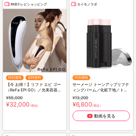
RKBテレビショッピング
カイモノラボ
特別価格
送料無料
特別価格
【今 お得！】リファ エピ ゴー
サーメージ トーンアップリフテ
（ReFa EPI GO）／光美容器／
ィングバーム／化粧下地／トー
ムダ毛ケア
ンアップ下地
¥55,000
¥13,200
¥32,000
¥6,800
（税込）
（税込）
動画を見る