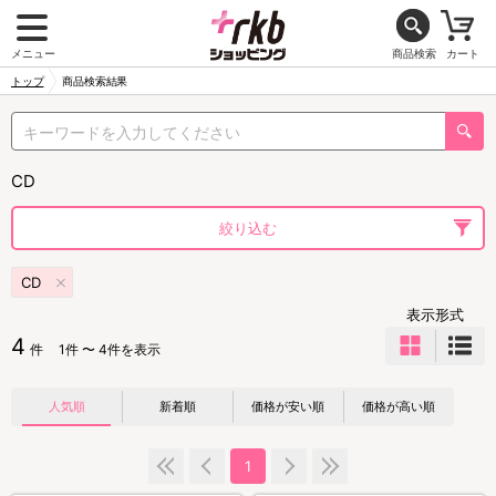
メニュー
商品検索
カート
トップ
商品検索結果
CD
絞り込む
CD
表示形式
4
件
1件 〜 4件を表示
人気順
新着順
価格が安い順
価格が高い順
1