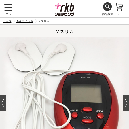
メニュー
商品検索
カート
トップ
カイモノラボ
Ｖスリム
Ｖスリム