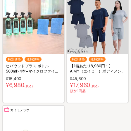
特別価格
送料無料
特別価格
送料無料
ヒバウッドプラス ボトル
【1着あたり8,980円！】
500ml×4本+マイクロファイバ
AiMY（エイミー）ボディメンテ
ークロス×2枚／防虫スプレー／
ナンスウェア リカバース／半袖
¥15,400
¥45,600
防虫剤／害虫忌避剤
半ズボン／2着セット／上下セ
¥6,980
¥17,960
（税込）
（税込）
ット／リカバリーウェア
ほか1商品
カイモノラボ