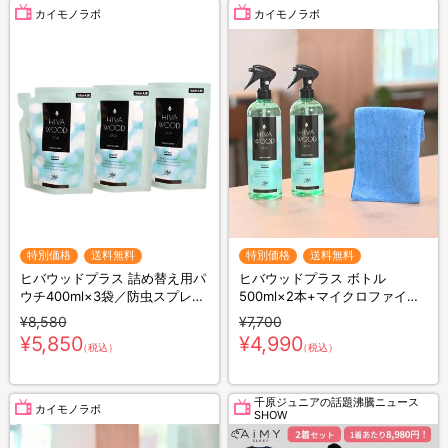
カイモノラボ
カイモノラボ
特別価格
送料無料
特別価格
送料無料
ヒバウッドプラス 詰め替え用パ
ヒバウッドプラス ボトル
ウチ400ml×3袋／防虫スプレー
500ml×2本+マイクロファイバ
／防虫剤／害虫忌避剤
ークロス×1枚／防虫スプレー／
¥8,580
¥7,700
防虫剤／害虫忌避剤
¥5,850
¥4,990
（税込）
（税込）
千原ジュニアの話題沸騰ニュース
カイモノラボ
SHOW