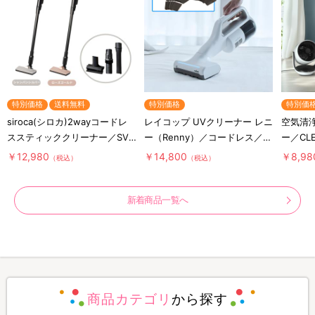
特別価格
送料無料
特別価格
特別価
siroca(シロカ)2wayコードレ
レイコップ UVクリーナー レニ
空気清
ススティッククリーナー／SV-
ー（Renny）／コードレス／軽
ー／CL
S281
量／布団クリーナー
ー)／T
￥12,980
￥14,800
￥8,98
（税込）
（税込）
／軽量
新着商品一覧へ
商品カテゴリ
から探す