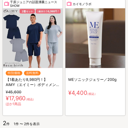
千原ジュニアの話題沸騰ニュース
カイモノラボ
SHOW
特別価格
送料無料
【1着あたり8,980円！】
MEソニックジェリー／200g
AiMY（エイミー）ボディメンテ
ナンスウェア リカバース／半袖
¥45,600
¥4,400
（税込）
半ズボン／2着セット／上下セ
¥17,960
（税込）
ット／リカバリーウェア
ほか1商品
2
件
1件 〜 2件を表示