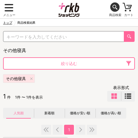
メニュー
商品検索
カート
トップ
商品検索結果
その他寝具
絞り込む
その他寝具
表示形式
1
件
1件 〜 1件を表示
人気順
新着順
価格が安い順
価格が高い順
1