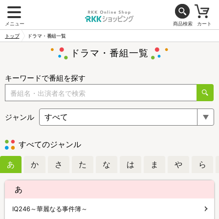
メニュー
商品検索
カート
トップ
ドラマ・番組一覧
ドラマ・番組一覧
キーワードで番組を探す
ジャンル
すべてのジャンル
あ
か
さ
た
な
は
ま
や
ら
あ
IQ246～華麗なる事件簿～