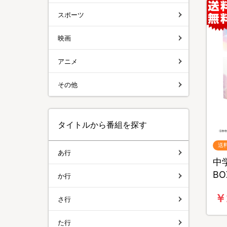
スポーツ
映画
アニメ
その他
タイトルから番組を探す
送
あ行
中学
B
か行
￥
さ行
た行