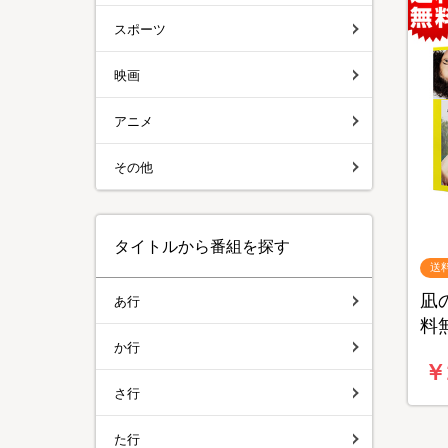
スポーツ
映画
アニメ
その他
タイトルから番組を探す
送
凪の
あ行
料
か行
￥
さ行
た行