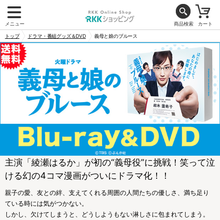
メニュー
商品検索
カート
トップ
ドラマ・番組グッズ＆DVD
義母と娘のブルース
主演「綾瀬はるか」が初の“義母役”に挑戦！笑って泣
ける幻の4コマ漫画がついにドラマ化！！
親子の愛、友との絆、支えてくれる周囲の人間たちの優しさ、満ち足り
ている時には気がつかない。
しかし、欠けてしまうと、どうしようもない淋しさに包まれてしまう。