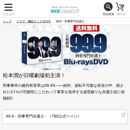
メニュー
商品検索
カート
トップ
ドラマ・番組グッズ＆DVD
99.9－刑事専門弁護士－
松本潤が日曜劇場初主演！
刑事事件の裁判有罪率は99.9%――絶対、逆転不可能な状況の中、残さ
れた0.1％の可能性にこだわって事実を追求する超型破りな弁護士役に初
挑戦!!
99.9－刑事専門弁護士－（TBS公式ページ）