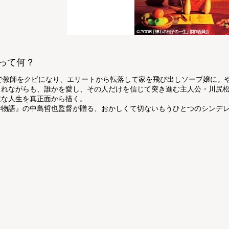
って何？
代で教師をクビになり、エリートから転落して家を飛び出しソープ嬢に。
されながらも、誰かを愛し、その人だけを信じて突き進む主人公・川尻
丈な人生を真正面から描く。
妻物語』の中島哲也監督が贈る、おかしくて切ないもうひとつのシンデ