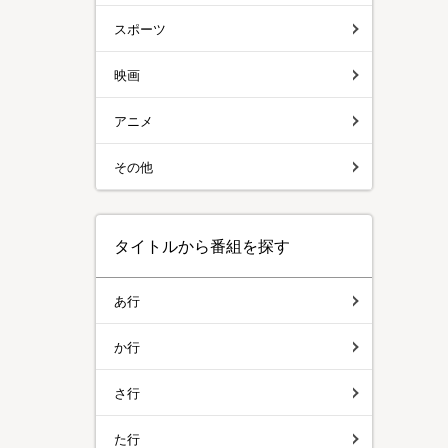
スポーツ
映画
アニメ
その他
タイトルから番組を探す
あ行
か行
さ行
た行