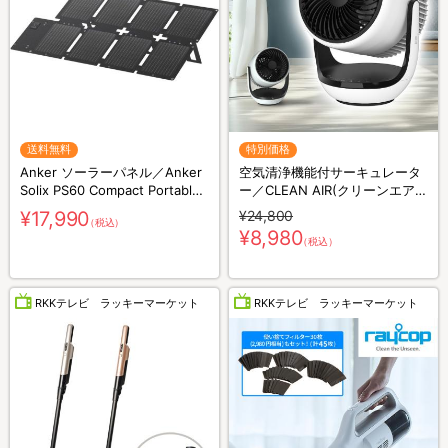
送料無料
特別価格
Anker ソーラーパネル／Anker
空気清浄機能付サーキュレータ
Solix PS60 Compact Portable
ー／CLEAN AIR(クリーンエア
Solar Panel／60W／防災グッズ
ー)／THREEUP(スリーアップ)
¥17,990
¥24,800
（税込）
／災害対策
／軽量コンパクト／省エネ
¥8,980
（税込）
RKKテレビ ラッキーマーケット
RKKテレビ ラッキーマーケット