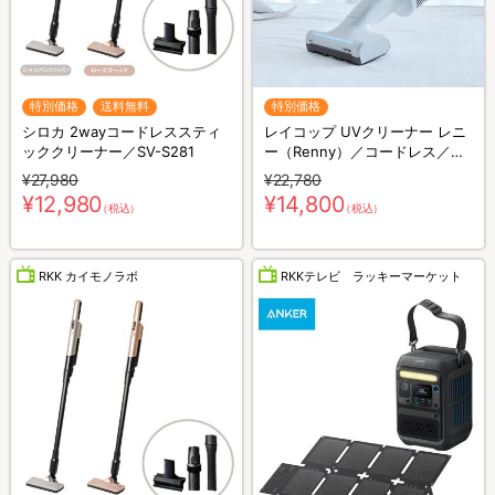
特別価格
送料無料
特別価格
シロカ 2wayコードレススティ
レイコップ UVクリーナー レニ
ッククリーナー／SV-S281
ー（Renny）／コードレス／軽
量／布団クリーナー
¥27,980
¥22,780
¥12,980
¥14,800
（税込）
（税込）
RKK カイモノラボ
RKKテレビ ラッキーマーケット