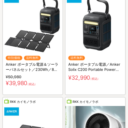
特別価格
送料無料
送料無料
Anker ポータブル電源＆ソーラ
Anker ポータブル電源／Anker
ーパネルセット／230Wh／8ポ
Solix C200 Portable Power
ート／防災グッズ／災害対策
Station／230Wh／8ポート／防
¥50,980
¥32,990
（税込）
災グッズ／災害対策
¥39,980
（税込）
RKK カイモノラボ
RKK カイモノラボ