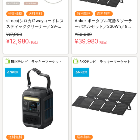
特別価格
送料無料
特別価格
送料無料
siroca(シロカ)2wayコードレス
Anker ポータブル電源＆ソーラ
スティッククリーナー／SV-
ーパネルセット／230Wh／8ポ
S281
ート／防災グッズ／災害対策
¥27,980
¥50,980
¥12,980
¥39,980
（税込）
（税込）
RKKテレビ ラッキーマーケット
RKKテレビ ラッキーマーケット
送料無料
送料無料