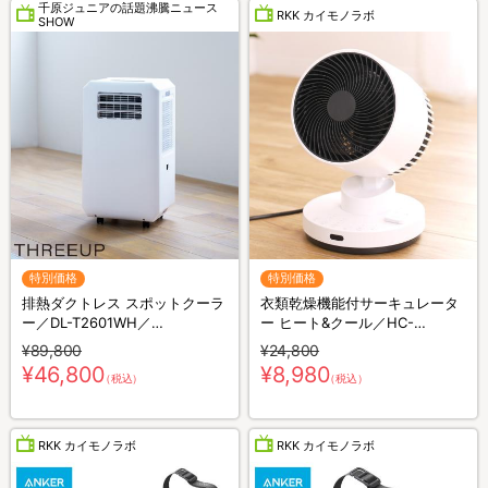
千原ジュニアの話題沸騰ニュース
RKK カイモノラボ
SHOW
特別価格
特別価格
排熱ダクトレス スポットクーラ
衣類乾燥機能付サーキュレータ
ー／DL-T2601WH／
ー ヒート&クール／HC-
THREEUP(スリーアップ)／取付
T2494WH
¥89,800
¥24,800
工事不要／除湿
¥46,800
¥8,980
（税込）
（税込）
RKK カイモノラボ
RKK カイモノラボ