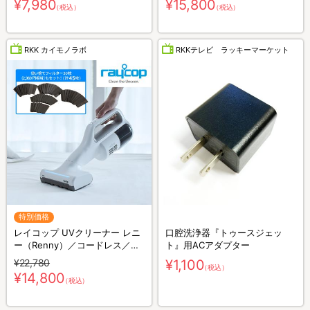
¥7,980
¥15,800
（税込）
（税込）
RKK カイモノラボ
RKKテレビ ラッキーマーケット
特別価格
レイコップ UVクリーナー レニ
口腔洗浄器『トゥースジェッ
ー（Renny）／コードレス／軽
ト』用ACアダプター
量／布団クリーナー
¥22,780
¥1,100
（税込）
¥14,800
（税込）