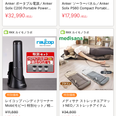
Anker ポータブル電源／Anker
Anker ソーラーパネル／Anker
Solix C200 Portable Power
Solix PS60 Compact Portable
Station／230Wh／8ポート／防
Solar Panel／60W／防災グッズ
¥32,990
¥17,990
（税込）
（税込）
災グッズ／災害対策
／災害対策
RKK カイモノラボ
RKK カイモノラボ
特別価格
特別価格
レイコップ ハンディクリーナー
メディサナ ストレッチエアマッ
Mobi(モビー) 特別セット／軽量
トNEO／ストレッチアイテム
／ハンディ掃除機
¥11,880
¥34,800