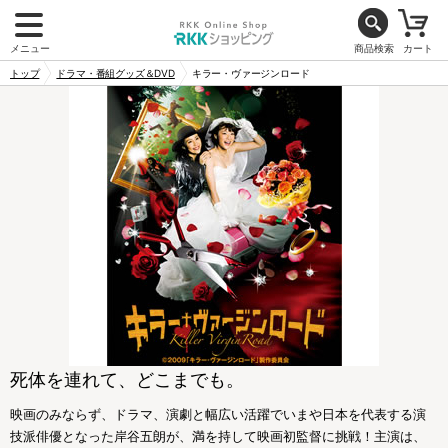
メニュー
商品検索
カート
トップ
ドラマ・番組グッズ＆DVD
キラー・ヴァージンロード
死体を連れて、どこまでも。
映画のみならず、ドラマ、演劇と幅広い活躍でいまや日本を代表する演
技派俳優となった岸谷五朗が、満を持して映画初監督に挑戦！主演は、