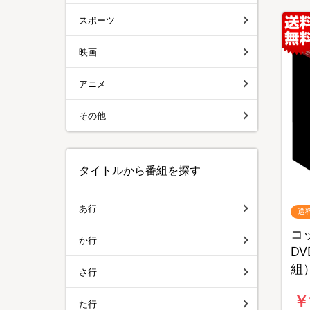
スポーツ
映画
アニメ
その他
タイトルから番組を探す
あ行
送
コ
か行
D
組
さ行
￥
た行