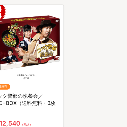
料無料
ック警部の晩餐会／
VD−BOX（送料無料・3枚
）
12,540
（税込）