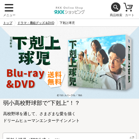
メニュー
商品検索
カート
トップ
ドラマ・番組グッズ＆DVD
下剋上球児
弱小高校野球部で“下剋上”！？
高校野球を通して、さまざまな愛を描く
ドリームヒューマンエンターテインメント