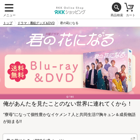
メニュー
商品検索
カート
トップ
ドラマ・番組グッズ＆DVD
君の花になる
俺があんたを見たことのない世界に連れてくから！
“寮母”になって個性豊かなイケメン７人と共同生活!?胸キュン＆成長物語
が始まる!!