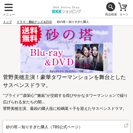
メニュー
商品検索
カート
トップ
ドラマ・番組グッズ＆DVD
砂の塔～知りすぎた隣人
菅野美穂主演！豪華タワーマンションを舞台とした
サスペンスドラマ。
“プライド”“虚栄心”“嫉妬”が交錯する煌びやかなタワーマンションで繰り
広げられる女たちの闇…
菅野美穂主演、最凶の隣人役に松嶋菜々子を迎えたサスペンスドラマ。
砂の塔～知りすぎた隣人（TBS公式ページ）