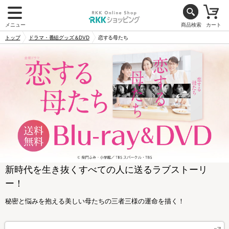
メニュー
商品検索
カート
トップ
ドラマ・番組グッズ＆DVD
恋する母たち
新時代を生き抜くすべての人に送るラブストーリ
ー！
秘密と悩みを抱える美しい母たちの三者三様の運命を描く！