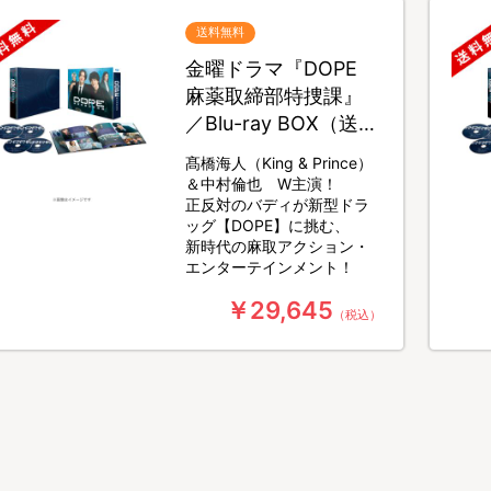
送料無料
金曜ドラマ『DOPE
麻薬取締部特捜課』
／Blu-ray BOX（送料
無料・4枚組）
髙橋海人（King & Prince）
＆中村倫也 W主演！
正反対のバディが新型ドラ
ッグ【DOPE】に挑む、
新時代の麻取アクション・
エンターテインメント！
￥29,645
（税込）