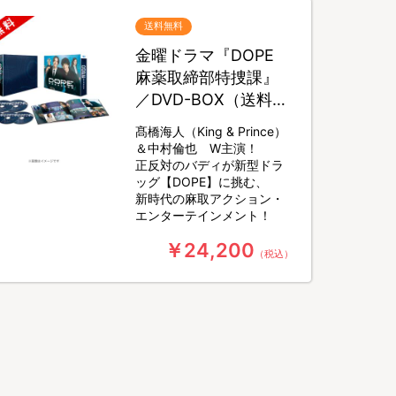
送料無料
金曜ドラマ『DOPE
麻薬取締部特捜課』
／DVD-BOX（送料無
料・6枚組）
髙橋海人（King & Prince）
＆中村倫也 W主演！
正反対のバディが新型ドラ
ッグ【DOPE】に挑む、
新時代の麻取アクション・
エンターテインメント！
￥24,200
（税込）