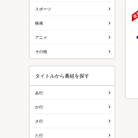
スポーツ
映画
アニメ
その他
タイトルから番組を探す
あ行
か行
さ行
た行