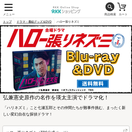
メニュー
商品検索
カート
トップ
ドラマ・番組グッズ＆DVD
ハロー張りネズミ
弘兼憲史原作の名作を瑛太主演でドラマ化！
「ハリネズミ」こと七瀬五郎とその仲間たちが難事件挑む、まったく新
しい変幻自在な探偵ドラマ！