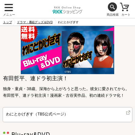
メニュー
商品検索
カート
トップ
ドラマ・番組グッズ＆DVD
わにとかげぎす
有田哲平、連ドラ初主演！
独身・童貞・38歳、深海から上がろうと思った。彼女に愛されてから。
有田哲平、連ドラ初主演！漫画家・古谷実作品、初の連続ドラマ化！
わにとかげぎす（TBS公式ページ）
Blu-ray&DVD