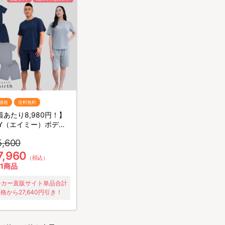
価格
送料無料
着あたり8,980円！】
MY（エイミー）ボディ
テナンスウェア リカ
5,600
ス／半袖半ズボン／2
ット／上下セット／リ
7,960
（税込）
リーウェア
1商品
ーカー直販サイト単品合計
格から27,640円引き！