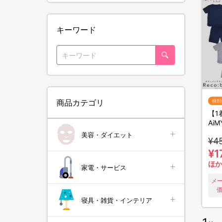
キーワード
商品カテゴリ
特別
【1
Ai
メン
美容・ダイエット
¥4
バー
着セ
¥1
カバ
ほか
家電・サービス
メ
価
寝具・雑貨・インテリア