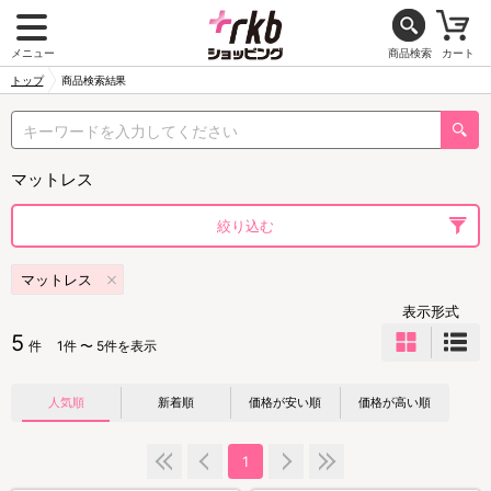
メニュー
商品検索
カート
トップ
商品検索結果
マットレス
絞り込む
マットレス
表示形式
5
件
1件 〜 5件を表示
人気順
新着順
価格が安い順
価格が高い順
1