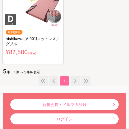
送料無料
nishikawa [AiR01]マットレス／
ダブル
¥82,500
（税込）
5
件
1件 〜 5件を表示
1
新規会員・メルマガ登録
ログイン