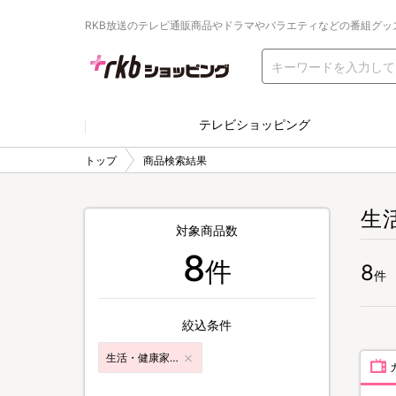
RKB放送のテレビ通販商品やドラマやバラエティなどの番組グッ
テレビショッピング
トップ
商品検索結果
生
対象商品数
8
件
8
件
絞込条件
生活・健康家電