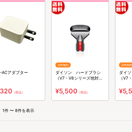
送料無料
送料無料
B-ACアダプター
ダイソン ハードブラシ
ダイソ
（V7・V8シリーズ他対
（V7
応）
応）
,320
¥5,500
¥5,
（税込）
（税込）
1件 〜 8件を表示