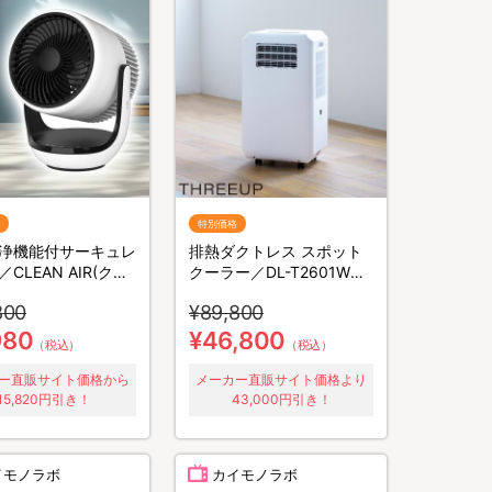
特別価格
浄機能付サーキュレ
排熱ダクトレス スポット
CLEAN AIR(クリ
クーラー／DL-T2601WH
アー)／
／THREEUP(スリーアッ
800
¥89,800
EUP(スリーアップ)
プ)／取付工事不要／除湿
コンパクト／省エネ
980
¥46,800
（税込）
（税込）
ー直販サイト価格から
メーカー直販サイト価格より
15,820円引き！
43,000円引き！
イモノラボ
カイモノラボ