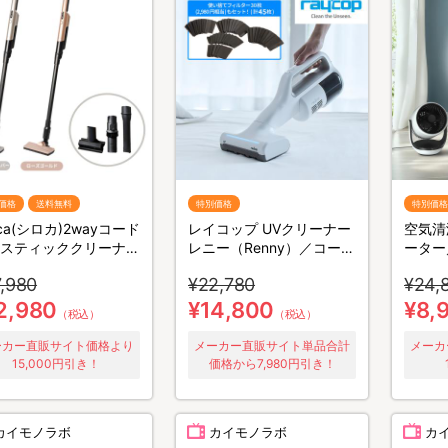
価格
送料無料
特別価格
特別価格
oca(シロカ)2wayコード
レイコップ UVクリーナー
空気清
スティッククリーナー
レニー（Renny）／コード
ーター／
-S281
レス／軽量／布団クリーナ
ーンエ
,980
¥22,780
¥24,
ー
THRE
／軽量
2,980
¥14,800
¥8,
（税込）
（税込）
ーカー直販サイト価格より
メーカー直販サイト単品合計
メーカ
15,000円引き！
価格から7,980円引き！
カイモノラボ
カイモノラボ
カ