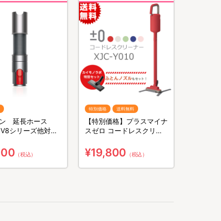
特別価格
送料無料
ン 延長ホース
【特別価格】プラスマイナ
・V8シリーズ他対
スゼロ コードレスクリー
ナー 特別セット（送料無
料）
500
¥19,800
（税込）
（税込）