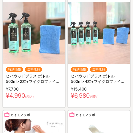
特別価格
送料無料
特別価格
送料無料
ヒバウッドプラス ボトル
ヒバウッドプラス ボトル
500ml×2本+マイクロファイバ
500ml×4本+マイクロファイバ
ークロス×1枚／防虫スプレー／
ークロス×2枚／防虫スプレー／
¥7,700
¥15,400
防虫剤／害虫忌避剤
防虫剤／害虫忌避剤
¥4,990
¥6,980
（税込）
（税込）
カイモノラボ
カイモノラボ