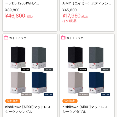
ー／DL-T2601WH／
AiMY（エイミー）ボディメンテ
THREEUP(スリーアップ)／取付
ナンスウェア リカバース／半袖
¥89,800
¥45,600
工事不要／除湿
半ズボン／2着セット／上下セ
¥46,800
¥17,960
（税込）
（税込）
ット／リカバリーウェア
ほか1商品
カイモノラボ
カイモノラボ
送料無料
送料無料
nishikawa [AiR01]マットレス
nishikawa [AiR01]マットレス
シーツ／シングル
シーツ／ダブル