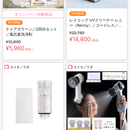
特別価格
レイコップ UVクリーナー レニ
特別価格
ー（Renny）／コードレス／軽
ナイアガラーン／2回分セット
量／布団クリーナー
¥22,780
／風呂釜洗浄剤
¥14,800
（税込）
¥12,800
¥5,980
（税込）
カイモノラボ
カイモノラボ