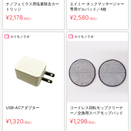
ナノフェミラス用塩素除去カー
エイミー ネックマッサージャー
トリッジ
専用ゲルパッド／4枚
¥2,178
¥2,580
（税込）
（税込）
カイモノラボ
カイモノラボ
USB-ACアダプター
コードレス回転モップクリーナ
ー／交換用スペアモップパッド
¥1,320
¥1,298
（税込）
（税込）