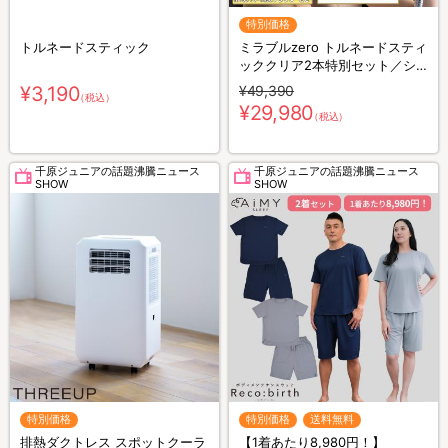
特別価格
トルネードスティック
ミラブルzero トルネードスティ
ッククリア2本特別セット／シ
ャワーヘッド
¥3,190
¥49,390
（税込）
¥29,980
（税込）
千原ジュニアの話題沸騰ニュース
千原ジュニアの話題沸騰ニュース
SHOW
SHOW
特別価格
特別価格
送料無料
排熱ダクトレス スポットクーラ
【1着あたり8,980円！】