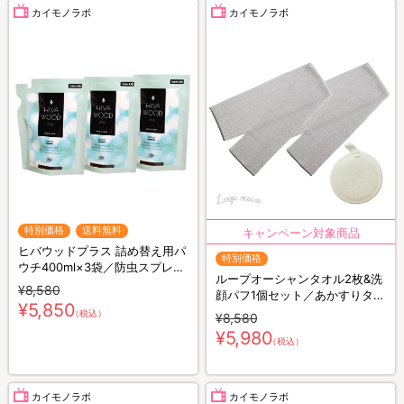
カイモノラボ
カイモノラボ
特別価格
送料無料
ヒバウッドプラス 詰め替え用パ
特別価格
ウチ400ml×3袋／防虫スプレー
ループオーシャンタオル2枚&洗
／防虫剤／害虫忌避剤
¥8,580
顔パフ1個セット／あかすりタオ
¥5,850
ル
（税込）
¥8,580
¥5,980
（税込）
カイモノラボ
カイモノラボ