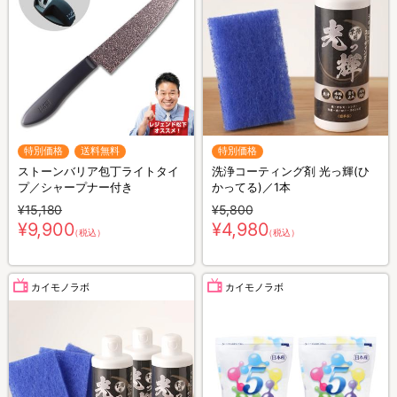
特別価格
送料無料
特別価格
ストーンバリア包丁ライトタイ
洗浄コーティング剤 光っ輝(ひ
プ／シャープナー付き
かってる)／1本
¥15,180
¥5,800
¥9,900
¥4,980
（税込）
（税込）
カイモノラボ
カイモノラボ