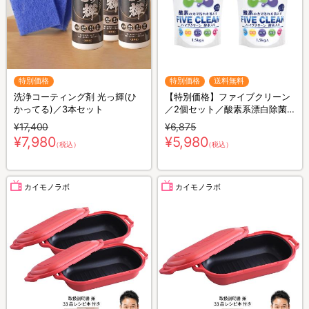
特別価格
特別価格
送料無料
洗浄コーティング剤 光っ輝(ひ
【特別価格】ファイブクリーン
かってる)／3本セット
／2個セット／酸素系漂白除菌
洗浄剤／送料無料
¥17,400
¥6,875
¥7,980
¥5,980
（税込）
（税込）
カイモノラボ
カイモノラボ