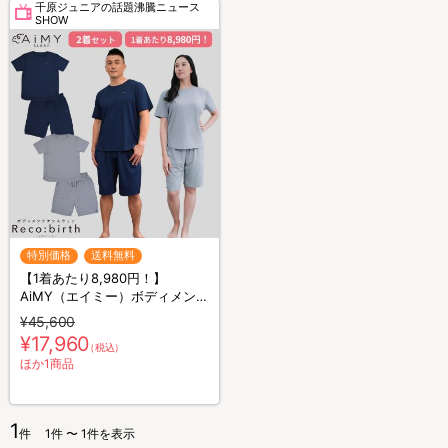
千原ジュニアの話題沸騰ニュース
SHOW
特別価格
送料無料
【1着あたり8,980円！】
AiMY（エイミー）ボディメンテ
ナンスウェア リカバース／半袖
¥45,600
半ズボン／2着セット／上下セ
¥17,960
（税込）
ット／リカバリーウェア
ほか1商品
1
件
1件 〜 1件を表示