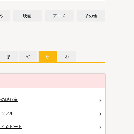
ツ
映画
アニメ
その他
ま
や
ら
わ
ンの隠れ家
ャッフル
ェイ☆ビート