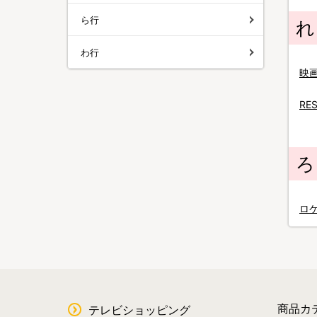
ら行
れ
わ行
映
RE
ろ
ロ
商品カ
テレビショッピング