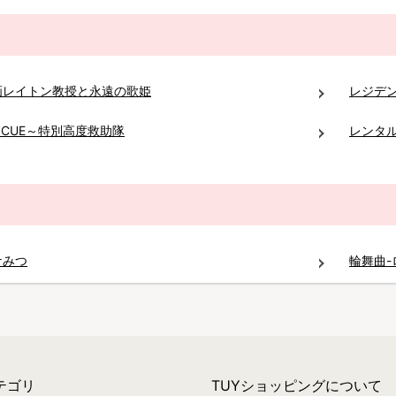
画レイトン教授と永遠の歌姫
レジデ
SCUE～特別高度救助隊
レンタ
ケみつ
輪舞曲-
テゴリ
TUYショッピングについて