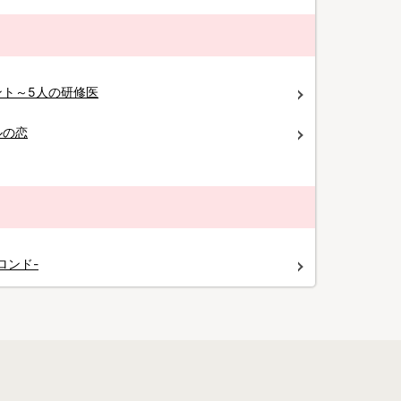
ント～5人の研修医
ルの恋
ロンド-