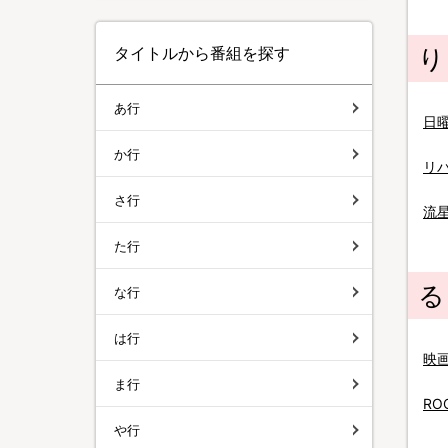
タイトルから番組を探す
り
あ行
日
か行
リ
さ行
流
た行
る
な行
は行
映
ま行
RO
や行