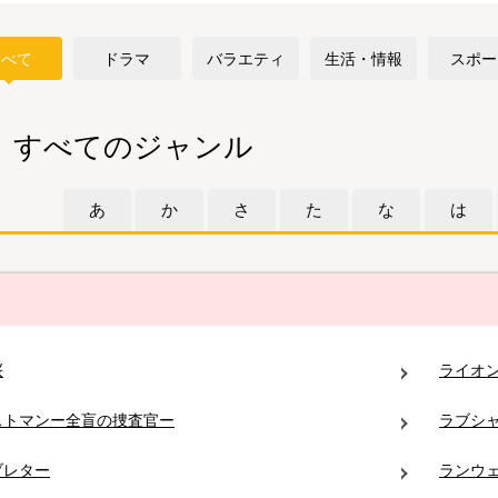
すべて
ドラマ
バラエティ
生活・情報
スポー
すべてのジャンル
あ
か
さ
た
な
は
桜
ライオ
ストマンー全盲の捜査官ー
ラブシ
ブレター
ランウ