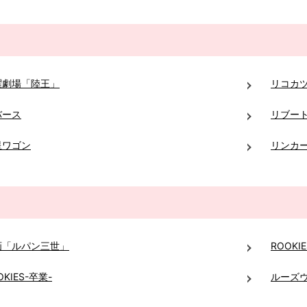
曜劇場「陸王」
リコカ
バース
リブー
星ワゴン
リンカ
画「ルパン三世」
ROOKIE
OKIES-卒業-
ルーズ