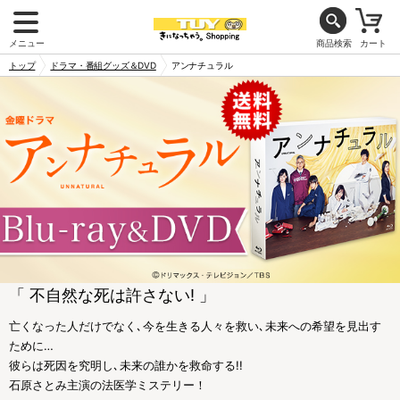
メニュー
商品検索
カート
トップ
ドラマ・番組グッズ＆DVD
アンナチュラル
「 不自然な死は許さない! 」
亡くなった人だけでなく､今を生きる人々を救い､未来への希望を見出す
ために…
彼らは死因を究明し､未来の誰かを救命する!!
石原さとみ主演の法医学ミステリー！