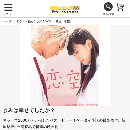
メニュー
商品検索
カート
トップ
ドラマ・番組グッズ＆DVD
映画「恋空」
きみは幸せでしたか？
ネットで2000万人が涙したベストセラー！ケータイ小説の最高傑作、新
垣結衣×三浦春馬で待望の映画化！