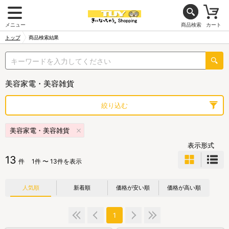
メニュー
商品検索
カート
トップ
商品検索結果
美容家電・美容雑貨
絞り込む
美容家電・美容雑貨
表示形式
13
件
1件 〜 13件を表示
人気順
新着順
価格が安い順
価格が高い順
1