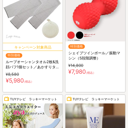
特別価格
シェイプツインボール／振動マ
特別価格
シン（5段階調整）
ループオーシャンタオル2枚&洗
¥14,800
顔パフ1個セット／あかすりタオ
¥7,980
ル
（税込）
¥8,580
¥5,980
（税込）
TUYテレビ ラッキーマーケット
TUYテレビ ラッキーマーケット