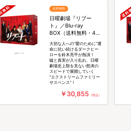
送料無料
日曜劇場『リブー
ト』／Blu-ray
BOX（送料無料・4枚
組）
大切な人への“愛のために”運
命に抗い続けるダークヒー
ローを鈴木亮平が熱演！
嘘と真実が入り乱れ、日曜
劇場史上類を見ない怒涛の
スピードで展開していく
“エクストリームファミリー
サスペンス”！
￥30,855
（税込）