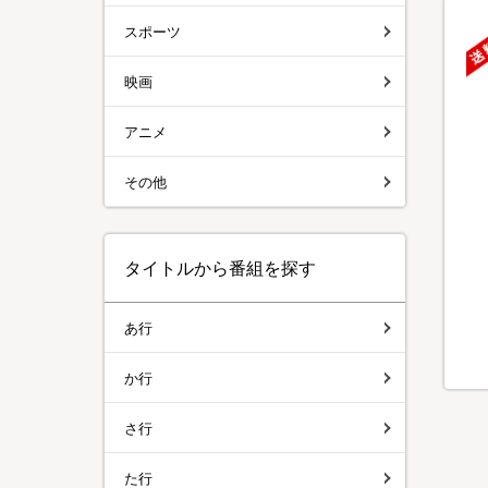
スポーツ
映画
アニメ
その他
タイトルから番組を探す
あ行
か行
さ行
た行