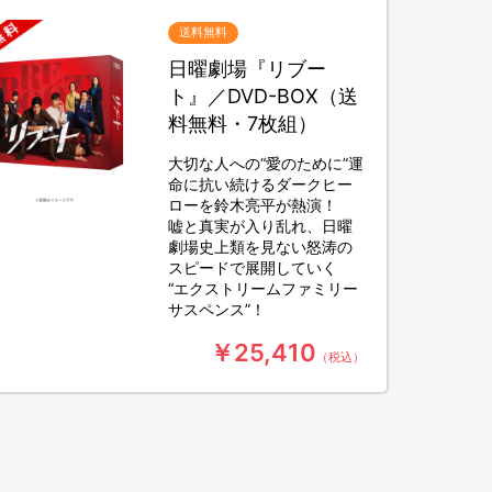
送料無料
日曜劇場『リブー
ト』／DVD-BOX（送
料無料・7枚組）
大切な人への“愛のために”運
命に抗い続けるダークヒー
ローを鈴木亮平が熱演！
嘘と真実が入り乱れ、日曜
劇場史上類を見ない怒涛の
スピードで展開していく
“エクストリームファミリー
サスペンス”！
￥25,410
（税込）