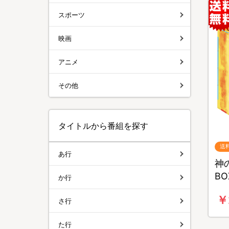
スポーツ
映画
アニメ
その他
タイトルから番組を探す
送
あ行
神の
B
か行
￥
さ行
た行