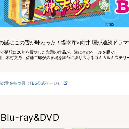
の謎はこの舌が味わった！堤幸彦×向井 理が連続ドラ
が構想に20年を費やした念願の作品が、遂にそのベールを脱ぐ!!
理、木村文乃、佐藤二郎が温泉場を舞台に繰り広げるコミカルミステリー
神の舌を持つ男（TBS公式ページ）
Blu-ray&DVD