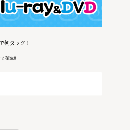
マで初タッグ！
が誕生!!