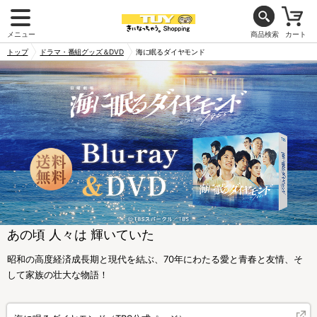
メニュー
商品検索
カート
トップ
ドラマ・番組グッズ＆DVD
海に眠るダイヤモンド
あの頃 人々は 輝いていた
昭和の高度経済成長期と現代を結ぶ、70年にわたる愛と青春と友情、そ
して家族の壮大な物語！