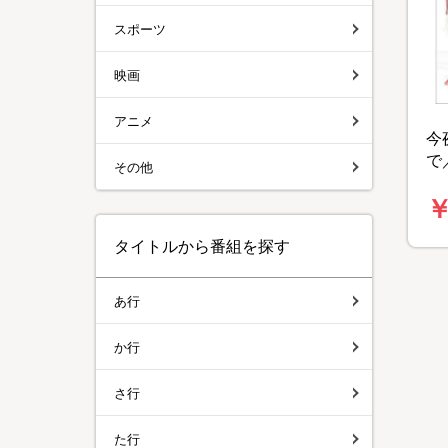
スポーツ
映画
アニメ
今
で
その他
組
￥
タイトルから番組を探す
あ行
か行
さ行
た行