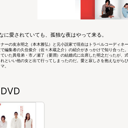
なに愛されていても、孤独な夜はやって来る。
イナーの友永明之（本木雅弘）と元小説家で現在はトラベルコーディネー
友で編集者の久住俊介（佐々木蔵之介）の紹介がきっかけで知り合った
っていた異母弟・市ノ瀬了（要潤）の結婚式に出席した明之だったが、
くれといい他の女と出て行ってしまったのだ。愛と寂しさを抱えながら
ラマ。
DVD