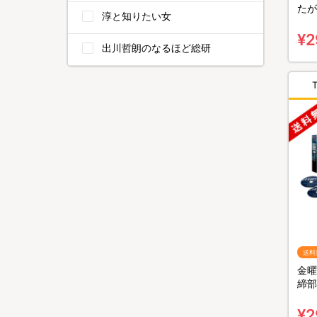
たが
淳と知りたい女
ra
組）
¥2
出川哲朗のなるほど総研
送料
金曜
締部
BO
¥2