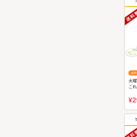
送料
火曜
これ
～』
無料
¥2