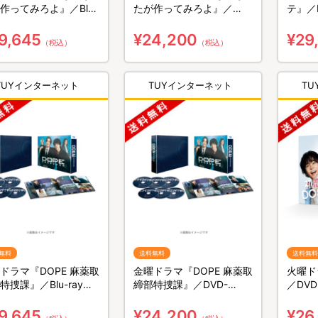
作ってみろよ』／Blu-
たが作ってみろよ』／
テ』／B
y BOX（送料無料・3枚
DVD-BOX（送料無料・6
無料・
枚組）
9,645
¥24,200
¥29
（税込）
（税込）
TUYインターネット
TUYインターネット
T
無料
送料無料
送料無料
ドラマ『DOPE 麻薬取
金曜ドラマ『DOPE 麻薬取
火曜ド
特捜課』／Blu-ray
締部特捜課』／DVD-
／DV
X（送料無料・4枚組）
BOX（送料無料・6枚組）
6枚組
9,645
¥24,200
¥26