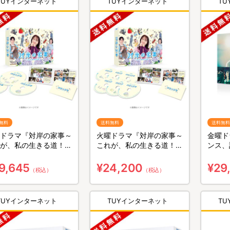
TUYインターネット
TUYインターネット
T
無料
送料無料
送料無料
ドラマ『対岸の家事～
火曜ドラマ『対岸の家事～
金曜ド
が、私の生きる道！
これが、私の生きる道！
ンス、
／Blu-ray BOX（送料
～』／DVD-BOX（送料無
ray 
・3枚組）
料・6枚組）
組）
9,645
¥24,200
¥29
（税込）
（税込）
TUYインターネット
TUYインターネット
T