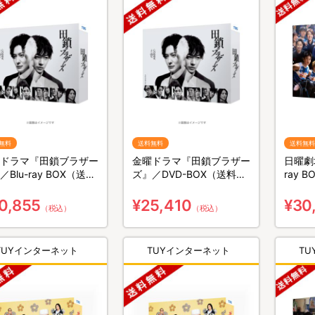
無料
送料無料
送料無料
ドラマ『田鎖ブラザー
金曜ドラマ『田鎖ブラザー
日曜劇場
／Blu-ray BOX（送料
ズ』／DVD-BOX（送料無
ray 
・3枚組）
料・6枚組）
組）
0,855
¥25,410
¥30
（税込）
（税込）
TUYインターネット
TUYインターネット
T