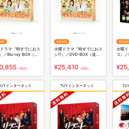
無料
送料無料
送料無料
ドラマ『時すでにおス
火曜ドラマ『時すでにおス
火曜ド
』／Blu-ray BOX（送
シ!?』／DVD-BOX（送料
コ』／
料・3枚組）
無料・6枚組）
料・6
0,855
¥25,410
¥25
（税込）
（税込）
TUYインターネット
TUYインターネット
T