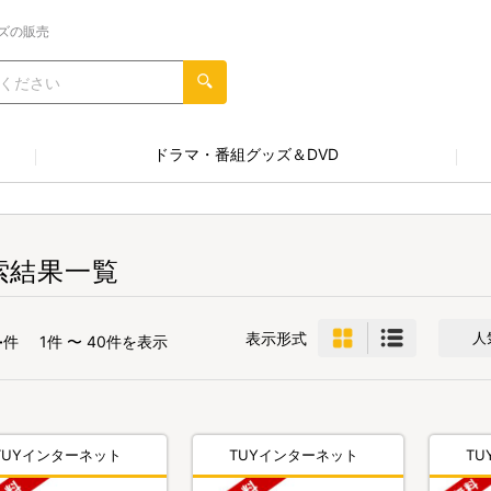
ズの販売
ドラマ・番組グッズ＆DVD
索結果一覧
4
表示形式
人
件
1件 〜 40件を表示
TUYインターネット
TUYインターネット
T