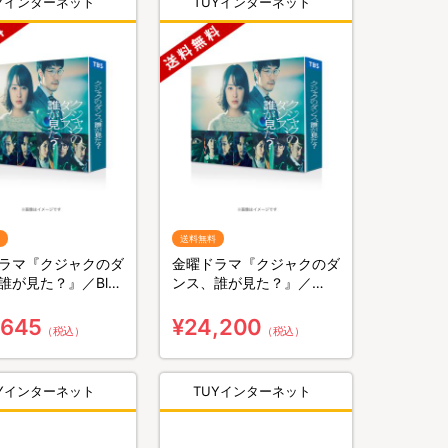
UYインターネット
TUYインターネット
送料無料
ラマ『クジャクのダ
金曜ドラマ『クジャクのダ
誰が見た？』／Blu-
ンス、誰が見た？』／
BOX（送料無料・4枚
DVD-BOX（送料無料・6
枚組）
,645
¥24,200
（税込）
（税込）
UYインターネット
TUYインターネット