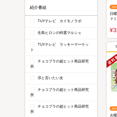
紹介番組
送料
日曜
ァミ
TUYテレビ カイモノラボ
BO
¥3
生島ヒロシの特選マルシェ
TUYテレビ ラッキーマーケッ
ト
チョコプラの超ヒット商品研究
所
淳と言いたい女
チョコプラの超ヒット商品研究
所
チョコプラの超ヒット商品研究
送料
所
火曜