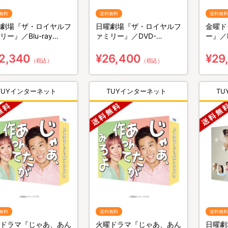
無料
送料無料
送料無料
劇場『ザ・ロイヤルフ
日曜劇場『ザ・ロイヤルフ
金曜ド
リー』／Blu-ray
ァミリー』／DVD-
ー』／B
X（送料無料・4枚組）
BOX（送料無料・6枚組）
無料・
2,340
¥26,400
¥29
（税込）
（税込）
TUYインターネット
TUYインターネット
T
無料
送料無料
送料無料
ドラマ『じゃあ、あん
火曜ドラマ『じゃあ、あん
日曜劇