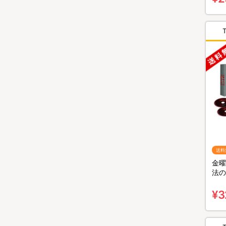
送料
金曜
法の
BO
¥3