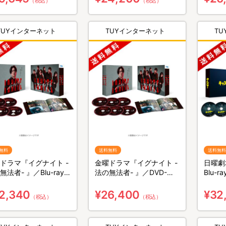
（税込）
（税込）
TUYインターネット
TUYインターネット
T
無料
送料無料
送料無料
ドラマ『イグナイト -
金曜ドラマ『イグナイト -
日曜劇
無法者- 』／Blu-ray
法の無法者- 』／DVD-
Blu-
X（送料無料・4枚組）
BOX（送料無料・6枚組）
4枚組
2,340
¥26,400
¥32
（税込）
（税込）