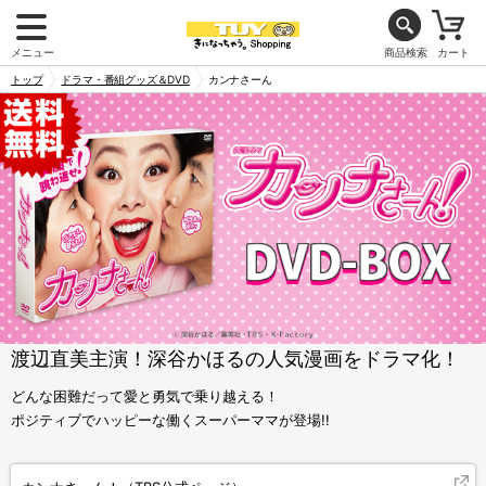
メニュー
商品検索
カート
トップ
ドラマ・番組グッズ＆DVD
カンナさーん
渡辺直美主演！深谷かほるの人気漫画をドラマ化！
どんな困難だって愛と勇気で乗り越える！
ポジティブでハッピーな働くスーパーママが登場!!