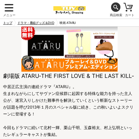
メニュー
商品検索
カート
トップ
ドラマ・番組グッズ＆DVD
映画 ATARU
劇場版 ATARU‐THE FIRST LOVE & THE LAST KILL‐
中居正広主演の連続ドラマ『ATARU』。
生まれながらにしてサヴァン症候群に起因する特殊な能力を持った主人
公が、迷宮入りしかけた難事件を解決していくという斬新なストーリー
が話題を呼び2013年１月のスペシャル版に続き、この秋いよいよスクリ
ーンに登場する！
今回もドラマに続いて北村一輝、栗山千明、玉森裕太、村上弘明といっ
たレギュラーキャストが集結。