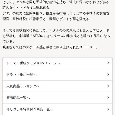
そして、アタルと同じ天才的な能力を持ち、過去に深いかかわりがある
謎の女性・マドカ役に堀北真希。
アタルの能力に疑問を抱き、捜査から排除しようとする車椅子の女性管
理官・星秋穂役に松雪泰子と、豪華なゲストが華を添える。
そして今回映画化にあたって、アタルの心の原点とも言えるエピソード
も登場し、劇場版「ATARU」はシリーズの集大成とも呼べる作品になっ
ている。
映画ならではのスケール感と緻密に練り上げられたストーリー。
ドラマ・番組グッズ＆DVDページへ
ドラマ・番組一覧へ
人気商品ランキングへ
新着商品一覧へ
オリジナル特典付き商品一覧へ