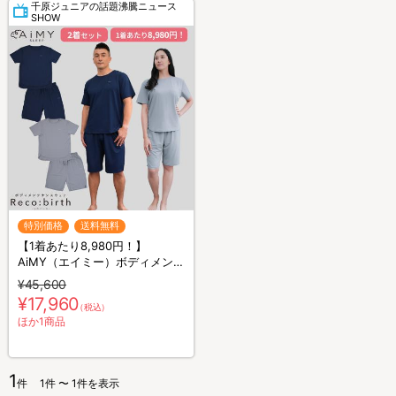
千原ジュニアの話題沸騰ニュース
SHOW
特別価格
送料無料
【1着あたり8,980円！】
AiMY（エイミー）ボディメンテ
ナンスウェア リカバース／半袖
¥45,600
半ズボン／2着セット／上下セ
¥17,960
（税込）
ット／リカバリーウェア
ほか1商品
1
件
1件 〜 1件を表示